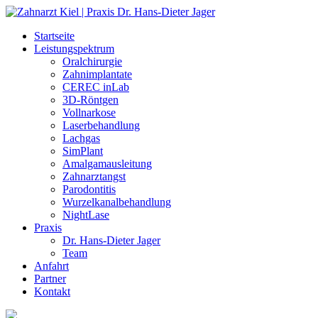
Startseite
Leistungspektrum
Oralchirurgie
Zahnimplantate
CEREC inLab
3D-Röntgen
Vollnarkose
Laserbehandlung
Lachgas
SimPlant
Amalgamausleitung
Zahnarztangst
Parodontitis
Wurzelkanalbehandlung
NightLase
Praxis
Dr. Hans-Dieter Jager
Team
Anfahrt
Partner
Kontakt