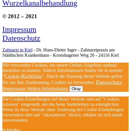
Wurzelkanalbehandlung
© 2012 – 2021
Impressum
Datenschutz
Zahnarzt in Kiel
- Dr. Hans-Dieter Jager - Zahnarztpraxis am
Städtischen Krankenhaus - Kronshagener Weg 26 - 24116 Kiel
Wir verwenden Cookies, um unsere Online-Angebote optimal
darstellen zu können. Nähere Informationen finden Sie in unserer
Cookie-Richtlinie
"
". Durch die Nutzung dieser Website geben
Datenschutz
Sie uns Ihre Zustimmung, Cookies zu verwenden.
Impressum
Weitere Informationen
Okay
Die Cookie-Einstellungen auf dieser Website sind auf "Cookies
zulassen" eingestellt, um das beste Surferlebnis zu ermöglichen.
Wenn du diese Website ohne Änderung der Cookie-Einstellungen
verwendest oder auf "Akzeptieren" klickst, erklärst du sich damit
einverstanden.
Schließen