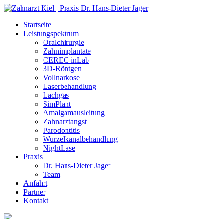
Startseite
Leistungspektrum
Oralchirurgie
Zahnimplantate
CEREC inLab
3D-Röntgen
Vollnarkose
Laserbehandlung
Lachgas
SimPlant
Amalgamausleitung
Zahnarztangst
Parodontitis
Wurzelkanalbehandlung
NightLase
Praxis
Dr. Hans-Dieter Jager
Team
Anfahrt
Partner
Kontakt